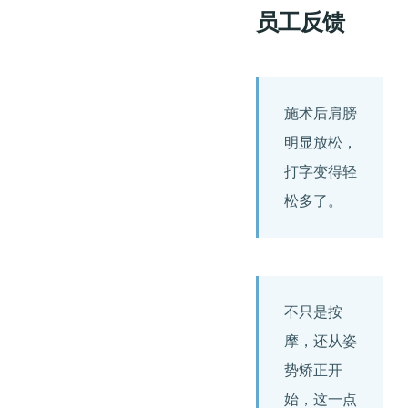
员工反馈
施术后肩膀
明显放松，
打字变得轻
松多了。
不只是按
摩，还从姿
势矫正开
始，这一点