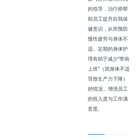
的指导，治疗师帮
助员工提升自我保
健意识，从而预防
慢性疲劳与身体不
适。定期的身体护
理有助于减少“带病
上班”（因身体不适
导致生产力下降）
的情况，增强员工
的投入度与工作满
意度。