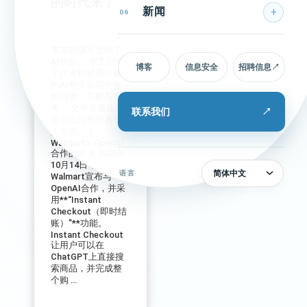
的时代来了
新闻
06
本文的撰写使用了
AI协助。 本文记录
博客
信息安全
招聘信息
↗
了作者针对感兴趣
的AI相关新闻所做
的调查、见解与思
考。 文中所表达的
联系我们
↗
观点仅代表作者个
人立场。 1.
Walmart × OpenAI
合作的意义 2025年
10月14日，
简体中文
语言
Walmart宣布与
OpenAI合作，并采
用**“Instant
Checkout（即时结
账）”**功能。
Instant Checkout
让用户可以在
ChatGPT上直接搜
索商品，并完成整
个购 ...