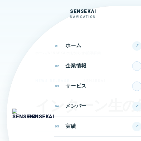
SENSEKAI
NAVIGATION
ホーム
↗
01
ホーム
/
SENSEKAIのお知らせ
/
記事詳細
企業情報
02
NEWS RELEASE
SENSEKAI
サービス
03
インターン生の
メンバー
↗
04
SENSEKAI
実績
↗
05