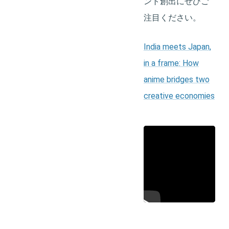
ント創出にぜひご
注目ください。
India meets Japan,
in a frame: How
anime bridges two
creative economies