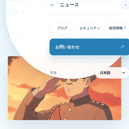
ニュース
06
地 —
ブログ
セキュリティ
採用情報
↗
NIHODO
2025.11.18
公開日
お問い合わせ
↗
日本語
言語