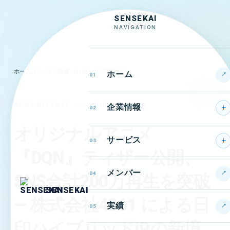
SENSEKAI
NAVIGATION
ホーム
/
NIHODO関連のお知らせ
/
記事詳細
ホーム
↗
01
NEWS RELEASE
NIHODO MEDIA
企業情報
02
オリジナルアニメ
サービス
03
『DQN』ティザー公開、
メンバー
↗
04
SNS合計200万再生を突破
SENSEKAI
— 株式会社4861 による日
実績
↗
05
印ハイブリッドIPの新境