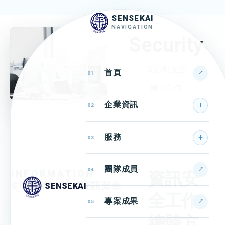
SENSEKAI
NAVIGATION
Security
安心與安全
首頁
↗
01
建立信任
企業資訊
02
服務
03
團隊成員
↗
04
INFORMATION
資訊安
SECURITY
| 資訊安全
SENSEKAI
全工作
專案成果
↗
05
總體方